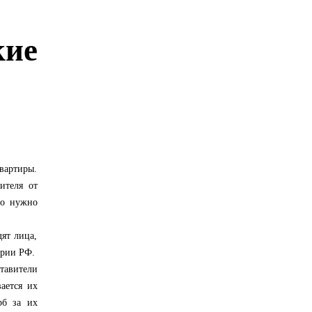
ие
вартиры.
ителя от
но нужно
ят лица,
ории РФ.
тавители
ается их
рб за их