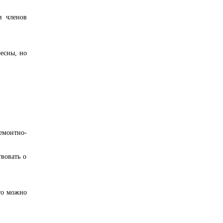
и членов
ресны, но
емонтно-
твовать о
то можно