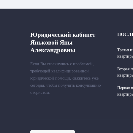
Юридический кабинет
ПОСЛ
Яньковой Яны
Александровны
Третья п
квартир
Если Вы столкнулись с проблемой,
Вторая п
требующей квалифицированной
квартир
юридической помощи, свяжитесь уже
сегодня, чтобы получить консультацию
Первая п
с юристом.
квартир